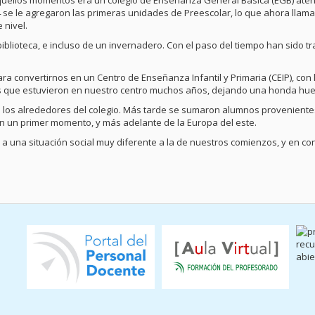
aquellos momentos era un colegio de Enseñanza General Básica (EGB) atend
 se le agregaron las primeras unidades de Preescolar, lo que ahora llama
 nivel.
 biblioteca, e incluso de un invernadero. Con el paso del tiempo han sido 
ara convertirnos en un Centro de Enseñanza Infantil y Primaria (CEIP), co
s que estuvieron en nuestro centro muchos años, dejando una honda huell
e los alrededores del colegio. Más tarde se sumaron alumnos provenient
 en un primer momento, y más adelante de la Europa del este.
a a una situación social muy diferente a la de nuestros comienzos, y en c