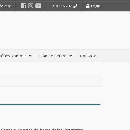
 de Mar
950 156 782
Login
iénes somos?
Plan de Centro
Contacto