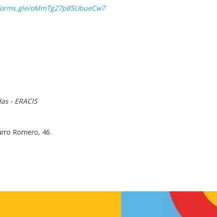
/forms.gle/oMmTg27p85UbueCw7
das - ERACIS
urro Romero, 46.