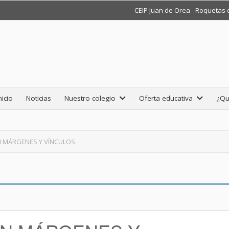
CEIP Juan de Orea - Roquetas
nicio
Noticias
Nuestro colegio
Oferta educativa
¿Qu
N MÁRGENES Y VÍNCULOS