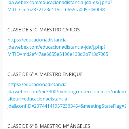
jda.webex.com/educacionadistancia-jda-es/j.php?
MTID=mf62832123d115ccf6655fa0d5e480f38
CLASE DE 5º C: MAESTRO CARLOS
https://educacionadistancia-
jda.webex.com/educacionadistancia-jda/j.php?
MTID=md2ef47ae6655e5196e138d2b713c7065
CLASE DE 6º A: MAESTRO ENRIQUE
https://educacionadistancia-
jda.webex.com/mc3300/meetingcenter/common/unknow
siteurl=educacionadistancia-
jda&confID=207441419572363454&meetingStateFlag=2
CLASE DE 6º B: MAESTRO Mª ÁNGELES