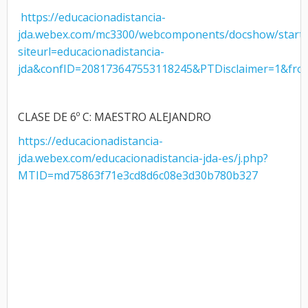
https://educacionadistancia-
jda.webex.com/mc3300/webcomponents/docshow/start.
siteurl=educacionadistancia-
jda&confID=208173647553118245&PTDisclaimer=1&fro
CLASE DE 6º C: MAESTRO ALEJANDRO
https://educacionadistancia-
jda.webex.com/educacionadistancia-jda-es/j.php?
MTID=md75863f71e3cd8d6c08e3d30b780b327