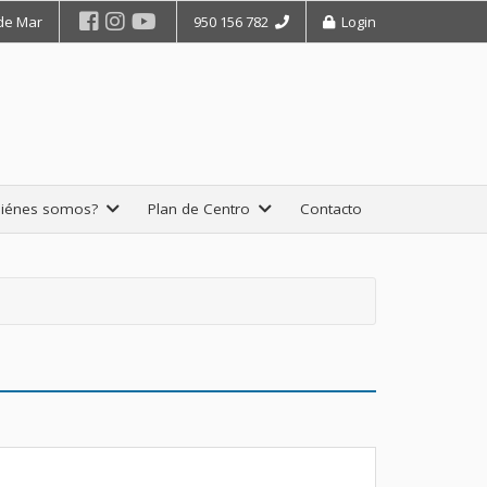
 de Mar
950 156 782
Login
iénes somos?
Plan de Centro
Contacto