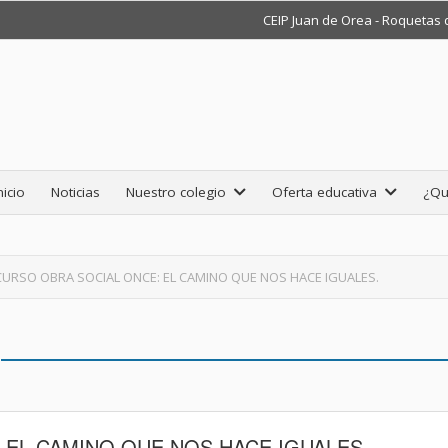
CEIP Juan de Orea - Roquetas
nicio
Noticias
Nuestro colegio
Oferta educativa
¿Qu
URSO OBRA SOCIAL ONCE: EL CAMINO QUE NOS HACE IGUALES.
EL CAMINO QUE NOS HACE IGUALES.