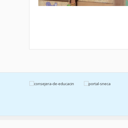
Copyright © 2026, ceipjuadeorea.es |
Aviso legal
|
Políti